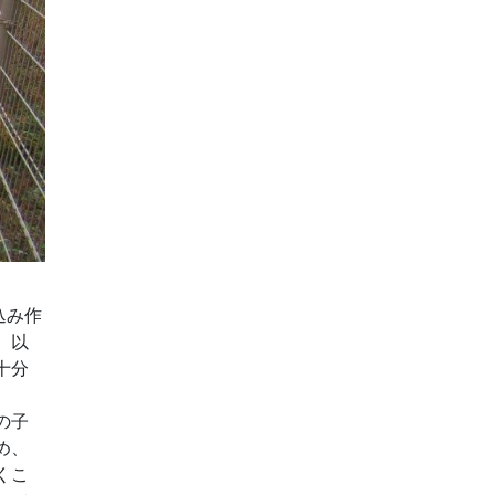
込み作
。以
十分
の子
め、
くこ