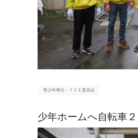
青少年奉仕・ＹＣＥ委員会
少年ホームへ自転車２